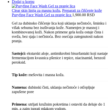
Dodaj u korpu
Clear skin linija za masnu kožu
,
Preparati za čišćenje kože
Puryfing Face Wash Gel za pranje lica
1,900.00
RSD
Gel za dubinsko čišćenje lica koji uklanja nečistoće, šminku i
višak sebuma bez isušivanja kože. Namenjen je masnoj i
kombinovanoj koži. Nakon primene gela koža ostaje čista i
sveža, bez sjaja i nečistoća. Bez osećaja zategnutosti nakon
pranja.
Sastojci:
ekstarskt aloje, antimikrobni bisurfantakt koji nastaje
fermentacijom kvasnica pšenice i repice, niacinamid, benzoil
peroksid.
Tip kože:
mešovita i masna koža.
Namena:
dubinski čisti, uklanja nečistoće i otčepljuje
zapušene pore
Primena:
utrljati kružnim pokretima i ostaviti da deluje do 1
min, a zaim isprati mlakom vodom.