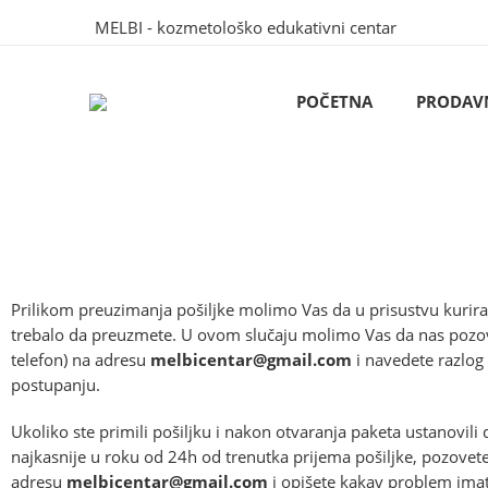
MELBI - kozmetološko edukativni centar
POČETNA
PRODAV
Prilikom preuzimanja pošiljke molimo Vas da u prisustvu kurira 
trebalo da preuzmete. U ovom slučaju molimo Vas da nas pozo
telefon) na adresu
melbicentar@gmail.com
i navedete razlo
postupanju.
Ukoliko ste primili pošiljku i nakon otvaranja paketa ustanovil
najkasnije u roku od 24h od trenutka prijema pošiljke, pozovet
adresu
melbicentar@gmail.com
i opišete kakav problem ima