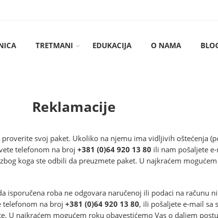
NICA
TRETMANI
EDUKACIJA
O NAMA
BLO
Reklamacije
proverite svoj paket. Ukoliko na njemu ima vidljivih oštećenja (po
vete telefonom na broj
+381 (0)64 920 13 80
ili nam pošaljete e
g zbog koga ste odbili da preuzmete paket. U najkraćem mogućem
i da isporučena roba ne odgovara naručenoj ili podaci na računu 
e telefonom na broj
+381 (0)64 920 13 80
, ili pošaljete e-mail s
te. U najkraćem mogućem roku obavestićemo Vas o daljem postu