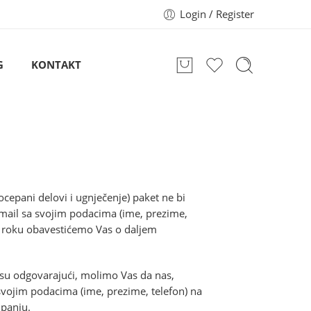
Login / Register
G
KONTAKT
cepani delovi i ugnječenje) paket ne bi
-mail sa svojim podacima (ime, prezime,
 roku obavestićemo Vas o daljem
nisu odgovarajući, molimo Vas da nas,
a svojim podacima (ime, prezime, telefon) na
panju.