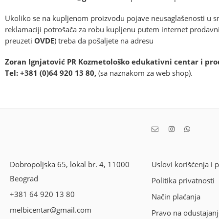
Ukoliko se na kupljenom proizvodu pojave neusaglašenosti u sm
reklamaciji potrošača za robu kupljenu putem internet prodavni
preuzeti
OVDE
) treba da pošaljete na adresu
Zoran Ignjatović PR Kozmetološko edukativni centar i pro
Tel:
+381 (0)64 920 13 80,
(sa naznakom za web shop).
Dobropoljska 65, lokal br. 4, 11000
Uslovi korišćenja i 
Beograd
Politika privatnosti
+381 64 920 13 80
Način plaćanja
melbicentar@gmail.com
Pravo na odustajanj