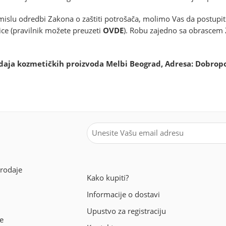
islu odredbi Zakona o zaštiti potrošača, molimo Vas da postupit
ce (pravilnik možete preuzeti
OVDE
). Robu zajedno sa obrascem 
daja kozmetičkih proizvoda Melbi Beograd, Adresa: Dobropol
prodaje
Kako kupiti?
Informacije o dostavi
Upustvo za registraciju
e