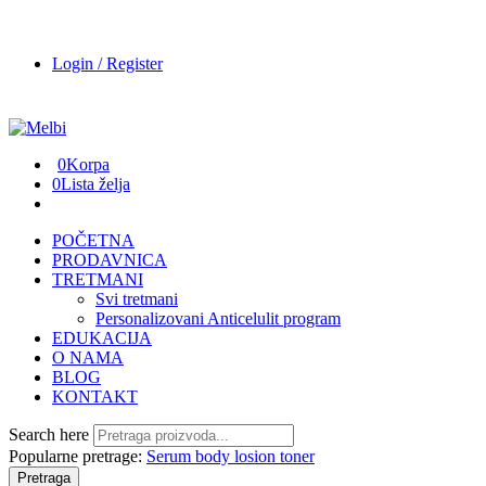
Login / Register
0
Korpa
0
Lista želja
POČETNA
PRODAVNICA
TRETMANI
Svi tretmani
Personalizovani Anticelulit program
EDUKACIJA
O NAMA
BLOG
KONTAKT
Search here
Popularne pretrage:
Serum
body losion
toner
Pretraga