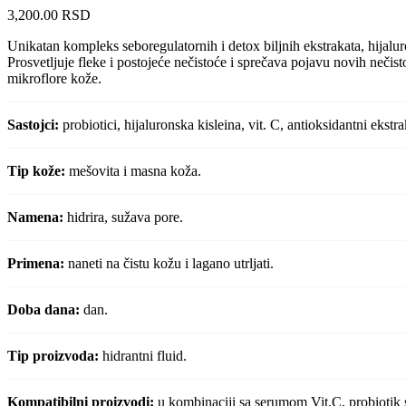
3,200.00
RSD
Unikatan kompleks seboregulatornih i detox biljnih ekstrakata, hijalu
Prosvetljuje fleke i postojeće nečistoće i sprečava pojavu novih nečist
mikroflore kože.
Sastojci:
probiotici, hijaluronska kisleina, vit. C, antioksidantni ekstra
Tip kože:
mešovita i masna koža.
Namena:
hidrira, sužava pore.
Primena:
naneti na čistu kožu i lagano utrljati.
Doba dana:
dan.
Tip proizvoda:
hidrantni fluid.
Kompatibilni proizvodi:
u kombinaciji sa serumom Vit.C, probiotik 