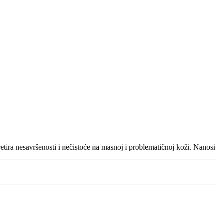
i tretira nesavršenosti i nečistoće na masnoj i problematičnoj koži. Nanos