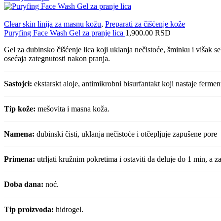
Clear skin linija za masnu kožu
,
Preparati za čišćenje kože
Puryfing Face Wash Gel za pranje lica
1,900.00
RSD
Gel za dubinsko čišćenje lica koji uklanja nečistoće, šminku i višak 
osećaja zategnutosti nakon pranja.
Sastojci:
ekstarskt aloje, antimikrobni bisurfantakt koji nastaje ferme
Tip kože:
mešovita i masna koža.
Namena:
dubinski čisti, uklanja nečistoće i otčepljuje zapušene pore
Primena:
utrljati kružnim pokretima i ostaviti da deluje do 1 min, a
Doba dana:
noć.
Tip proizvoda:
hidrogel.