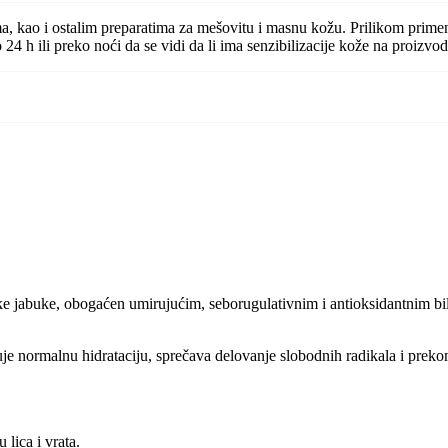
a, kao i ostalim preparatima za mešovitu i masnu kožu. Prilikom primen
no 24 h ili preko noći da se vidi da li ima senzibilizacije kože na proizvo
ske jabuke, obogaćen umirujućim, seborugulativnim i antioksidantnim bilj
 normalnu hidrataciju, sprečava delovanje slobodnih radikala i preko
 lica i vrata.