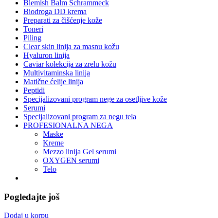
Blemish Balm Schrammeck
Biodroga DD krema
Preparati za čišćenje kože
Toneri
Piling
Clear skin linija za masnu kožu
Hyaluron linija
Caviar kolekcija za zrelu kožu
Multivitaminska linija
Matične ćelije linija
Peptidi
Specijalizovani program nege za osetljive kože
Serumi
Specijalizovani program za negu tela
PROFESIONALNA NEGA
Maske
Kreme
Mezzo linija Gel serumi
OXYGEN serumi
Telo
Pogledajte još
Dodaj u korpu