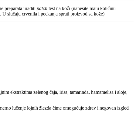
e preparata uraditi
patch
test na koži (nanesite malu količinu
d. U slučaju crvenila i peckanja sprati proizvod sa kože).
nim ekstraktima zelenog čaja, irisa, tamarinda, hamamelisa i aloje,
merno lučenje lojnih žlezda čime omogućuje zdrav i negovan izgled