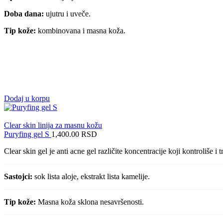
Doba dana:
ujutru i uveče.
Tip kože:
kombinovana i masna koža.
Dodaj u korpu
Clear skin linija za masnu kožu
Puryfing gel S
1,400.00
RSD
Clear skin gel je anti acne gel različite koncentracije koji kontroliše 
Sastojci:
sok lista aloje, ekstrakt lista kamelije.
Tip kože:
Masna koža sklona nesavršenosti.