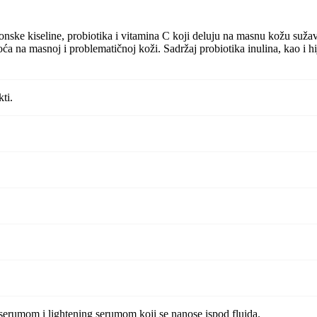
ronske kiseline, probiotika i vitamina C koji deluju na masnu kožu suža
oća na masnoj i problematičnoj koži. Sadržaj probiotika inulina, kao i h
kti.
serumom i lightening serumom koji se nanose ispod fluida.