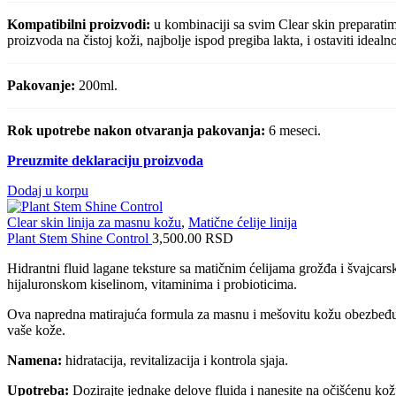
Kompatibilni proizvodi:
u kombinaciji sa svim Clear skin preparatim
proizvoda na čistoj koži, najbolje ispod pregiba lakta, i ostaviti ideal
Pakovanje:
200ml.
Rok upotrebe nakon otvaranja pakovanja:
6 meseci.
Preuzmite deklaraciju proizvoda
Dodaj u korpu
Clear skin linija za masnu kožu
,
Matične ćelije linija
Plant Stem Shine Control
3,500.00
RSD
Hidrantni fluid lagane teksture sa matičnim ćelijama grožđa i švajcar
hijaluronskom kiselinom, vitaminima i probioticima.
Ova napredna matirajuća formula za masnu i mešovitu kožu obezbeđuje
vaše kože.
Namena:
hidratacija, revitalizacija i kontrola sjaja.
Upotreba:
Dozirajte jednake delove fluida i nanesite na očišćenu kožu