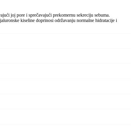
vajući joj pore i sprečavajući prekomernu sekreciju sebuma.
ijaluronske kiseline doprinosi održavanju normalne hidratacije i