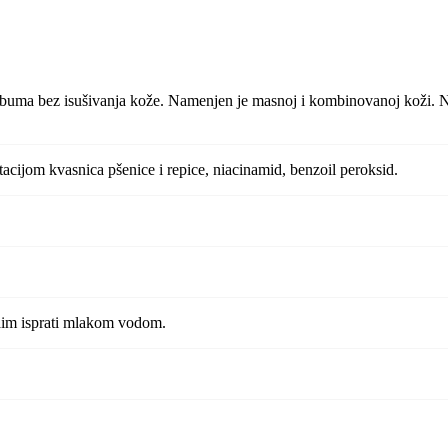
sebuma bez isušivanja kože. Namenjen je masnoj i kombinovanoj koži. Nak
ntacijom kvasnica pšenice i repice, niacinamid, benzoil peroksid.
 zaim isprati mlakom vodom.