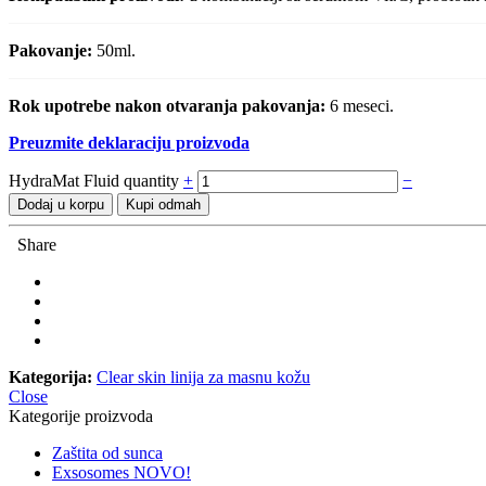
Pakovanje:
50ml.
Rok upotrebe nakon otvaranja pakovanja:
6 meseci.
Preuzmite deklaraciju proizvoda
HydraMat Fluid quantity
+
−
Dodaj u korpu
Kupi odmah
Share
Kategorija:
Clear skin linija za masnu kožu
Close
Kategorije proizvoda
Zaštita od sunca
Exsosomes NOVO!