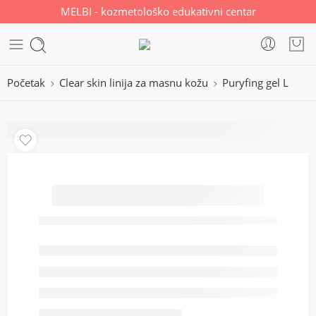
MELBI - kozmetološko edukativni centar
Početak
Clear skin linija za masnu kožu
Puryfing gel L
Puryfing gel L