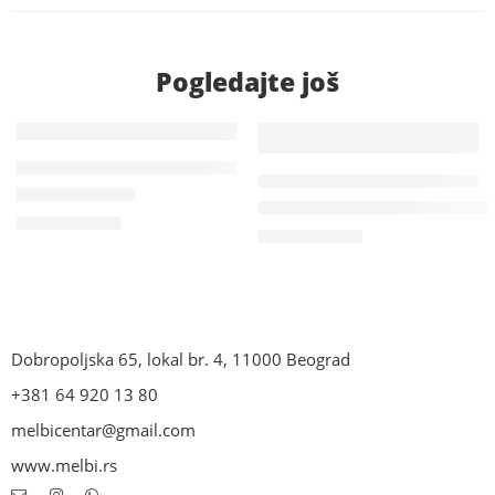
Pogledajte još
CLEAR SKIN LINIJA ZA MASNU KOŽU
CLEAR SKIN LINIJA ZA MASNU KOŽU
,
P
HydraMat Fluid
Puryfing Face Wash Gel za pran
3,200.00
RSD
1,900.00
RSD
Dobropoljska 65, lokal br. 4, 11000 Beograd
+381 64 920 13 80
melbicentar@gmail.com
www.melbi.rs