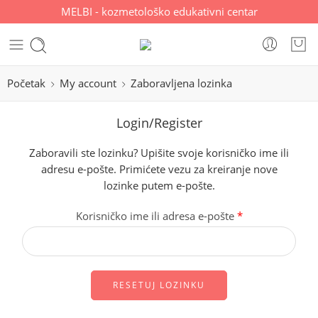
MELBI - kozmetološko edukativni centar
Početak
My account
Zaboravljena lozinka
Login/Register
Zaboravili ste lozinku? Upišite svoje korisničko ime ili
adresu e-pošte. Primićete vezu za kreiranje nove
lozinke putem e-pošte.
Korisničko ime ili adresa e-pošte
*
RESETUJ LOZINKU