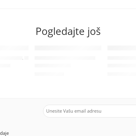
Pogledajte još
A MASNU KOŽU
,
TONERI
CLEAR SKIN LINIJA ZA MASNU KOŽU
CLEAR SKIN LIN
osion
HydraMat Fluid
Puryfing gel
3,200.00
RSD
1,600.00
RS
odaje