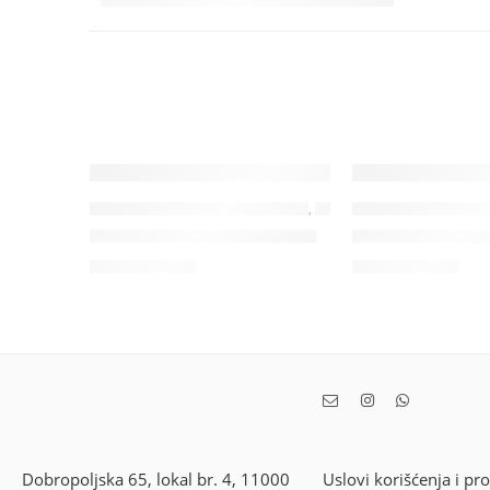
CLEAR SKIN LINIJA ZA MASNU KOŽU
,
SERUMI
CLEAR SKIN LINIJA Z
Clear Skin Probiotik Serum
Puryfing Face L
3,500.00
RSD
1,500.00
RSD
Dobropoljska 65, lokal br. 4, 11000
Uslovi korišćenja i pr