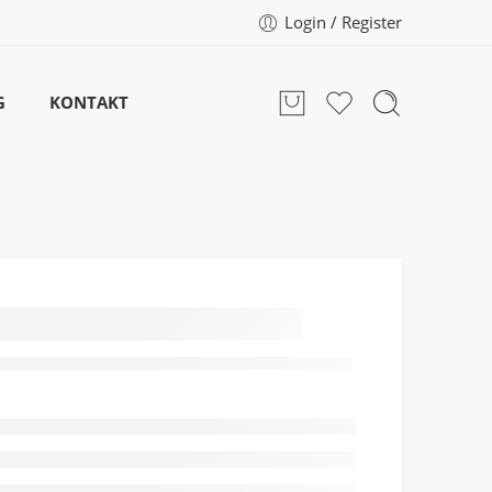
Login / Register
G
KONTAKT
Blemish Balm
Light