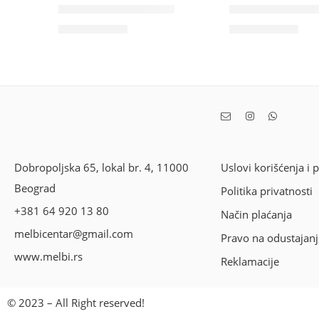
Blemish Balm Classic
Blemish Balm 
5,200.00
RSD
5,200.00
RSD
Dobropoljska 65, lokal br. 4, 11000
Uslovi korišćenja i 
Beograd
Politika privatnosti
+381 64 920 13 80
Način plaćanja
melbicentar@gmail.com
Pravo na odustajanj
www.melbi.rs
Reklamacije
© 2023 – All Right reserved!