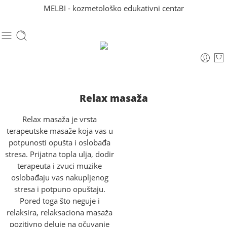
MELBI - kozmetološko edukativni centar
Relax masaža
Relax masaža je vrsta
terapeutske masaže koja vas u
potpunosti opušta i oslobađa
stresa. Prijatna topla ulja, dodir
terapeuta i zvuci muzike
oslobađaju vas nakupljenog
stresa i potpuno opuštaju.
Pored toga što neguje i
relaksira, relaksaciona masaža
pozitivno deluje na očuvanje