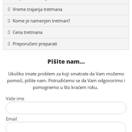
Vreme trajanja tretmana
Kome je namenjen tretman?
Cena tretmana
Preporučeni preparati
Pišite nam...
Ukoliko imate problem za koji smatrate da Vam možemo
pomoći, pišite nam. Potrudićemo se da Vam odgovorimo i
pomognemo u što kraćem roku.
Vaše ime
Email