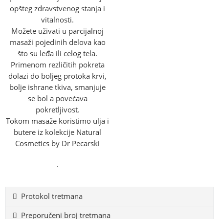
opšteg zdravstvenog stanja i
vitalnosti.
Možete uživati u parcijalnoj
masaži pojedinih delova kao
što su leđa ili celog tela.
Primenom rezličitih pokreta
dolazi do boljeg protoka krvi,
bolje ishrane tkiva, smanjuje
se bol a povećava
pokretljivost.
Tokom masaže koristimo ulja i
butere iz kolekcije Natural
Cosmetics by Dr Pecarski
.
Protokol tretmana
Preporučeni broj tretmana