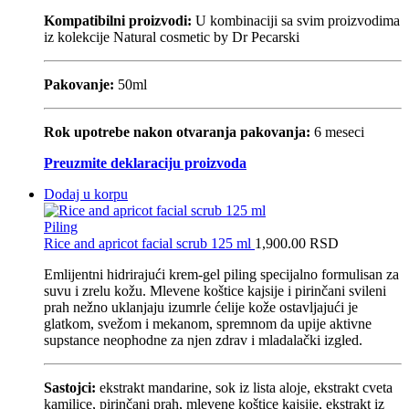
Kompatibilni proizvodi:
U kombinaciji sa svim proizvodima
iz kolekcije Natural cosmetic by Dr Pecarski
Pakovanje:
50ml
Rok upotrebe nakon otvaranja pakovanja:
6 meseci
Preuzmite deklaraciju proizvoda
Dodaj u korpu
Piling
Rice and apricot facial scrub 125 ml
1,900.00
RSD
Emlijentni hidrirajući krem-gel piling specijalno formulisan za
suvu i zrelu kožu. Mlevene koštice kajsije i pirinčani svileni
prah nežno uklanjaju izumrle ćelije kože ostavljajući je
glatkom, svežom i mekanom, spremnom da upije aktivne
supstance neophodne za njen zdrav i mladalački izgled.
Sastojci:
ekstrakt mandarine, sok iz lista aloje, ekstrakt cveta
kamilice, pirinčani prah, mlevene koštice kajsije, ekstrakt iz