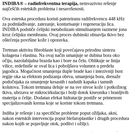
INDIBA® – radiofrekventna terapija,
neinvazivno rešenje
najčešćih estetskih problema i nesavršenosti.
Ova estetska procedura koristi patenriranu radifrekvencu 448 kHz
za podmlađivanje, zatezanje, konturisanje i regeneraciju lica.
INDIBA podstiče ćelijski metabolizam stimulisanjem razmene jona
kroz ćelijsku membranu. Ovaj proces dubinski obnavlja tkivo bez
oštećenja površine kože i oporavka.
Tretman aktivira fibroblaste koji povećajavu prirodnu sintezu
kolagena i elastina. Na ovaj način umanjuje se dubina bora oko
očiju, nazolabijalna brazda kao i bore na čelu. Oblikuje se linija
vilice, redefiniše se oval lica i poboljšava volumen u predelu
jagodica. Mogućnost smanjenja duple brade kao i intezivniji bust
regije oka sa efektom podizanja obrva, umanjenja bora, drenaže
podočnjaka za smanjenje kesastih i nadutih kapaka i tamnih
kolutova. Tokom tretmana deluje se na sve nivoe kože i potkožnog
tkiva, ubrzava se mikrocirkulacija i bolji dotok kiseonika i hranljivih
materija u ćelije. Dodatan efekat hidratacije postiže se primenom
specijalizovanih krema koje se koriste tokom tretmana.
Indiba je rešenje i za specifične probleme poput ožiljaka, akni,
nakon estetskih intervencija poput blefaroplastike i drugih procedura
nakon kojih se pojavljuje otok, podlivi i ožiljci.