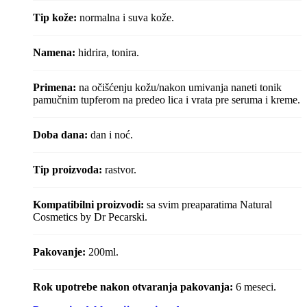
Tip kože:
normalna i suva kože.
Namena:
hidrira, tonira.
Primena:
n
a očišćenju kožu/nakon umivanja naneti tonik
pamučnim tupferom na predeo lica i vrata pre seruma i kreme.
Doba dana:
dan i
noć.
Tip proizvoda:
rastvor.
Kompatibilni proizvodi:
sa svim preaparatima Natural
Cosmetics by Dr Pecarski.
Pakovanje:
200ml.
Rok upotrebe nakon otvaranja pakovanja:
6 meseci.