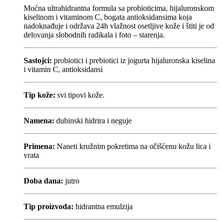
Moćna ultrahidrantna formula sa probioticima, hijaluronskom
kiselinom i vitaminom C, bogata antioksidansima koja
nadoknađuje i održava 24h vlažnost osetljive kože i štiti je od
delovanja slobodnih radikala i foto – starenja.
Sastojci:
probiotici i prebiotici iz jogurta hijaluronska kiselina
i vitamin C, antioksidansi
Tip kože:
svi tipovi kože.
Namena:
dubinski hidrira i neguje
Primena:
Naneti kružnim pokretima na očišćenu kožu lica i
vrata
Doba dana:
jutro
Tip proizvoda:
hidrantna emulzija