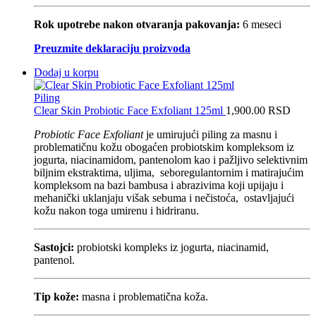
Rok upotrebe nakon otvaranja pakovanja:
6 meseci
Preuzmite deklaraciju proizvoda
Dodaj u korpu
Piling
Clear Skin Probiotic Face Exfoliant 125ml
1,900.00
RSD
Probiotic Face Exfoliant
je umirujući piling za masnu i
problematičnu kožu obogaćen probiotskim kompleksom iz
jogurta, niacinamidom, pantenolom kao i pažljivo selektivnim
biljnim ekstraktima, uljima, seboregulantornim i matirajućim
kompleksom na bazi bambusa i abrazivima koji upijaju i
mehanički uklanjaju višak sebuma i nečistoća, ostavljajući
kožu nakon toga umirenu i hidriranu.
Sastojci:
probiotski kompleks iz jogurta, niacinamid,
pantenol.
Tip kože:
masna i problematična koža.