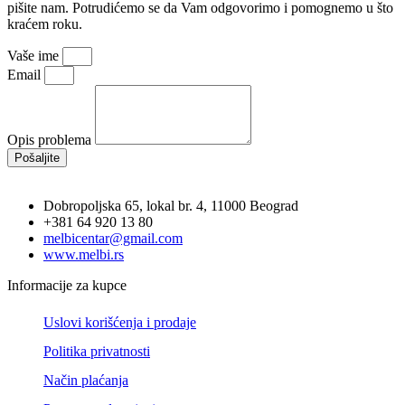
pišite nam. Potrudićemo se da Vam odgovorimo i pomognemo u što
kraćem roku.
Vaše ime
Email
Opis problema
Pošaljite
Dobropoljska 65, lokal br. 4, 11000 Beograd
+381 64 920 13 80
melbicentar@gmail.com
www.melbi.rs
Informacije za kupce
Uslovi korišćenja i prodaje
Politika privatnosti
Način plaćanja