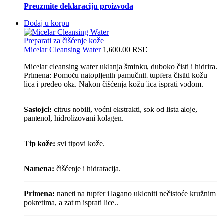
Preuzmite deklaraciju proizvoda
Dodaj u korpu
Preparati za čišćenje kože
Micelar Cleansing Water
1,600.00
RSD
Micelar cleansing water uklanja šminku, duboko čisti i hidrira.
Primena: Pomoću natopljenih pamučnih tupfera čistiti kožu
lica i predeo oka. Nakon čišćenja kožu lica isprati vodom.
Sastojci:
citrus nobili, voćni ekstrakti, sok od lista aloje,
pantenol, hidrolizovani kolagen.
Tip kože:
svi tipovi kože.
Namena:
čišćenje i hidratacija.
Primena:
naneti na tupfer i lagano ukloniti nečistoće kružnim
pokretima, a zatim isprati lice..