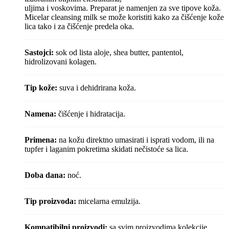
uljima i voskovima. Preparat je namenjen za sve tipove koža.
Micelar cleansing milk se može koristiti kako za čišćenje kože
lica tako i za čišćenje predela oka.
Sastojci:
sok od lista aloje, shea butter, pantentol,
hidrolizovani kolagen.
Tip kože:
suva i dehidrirana koža.
Namena:
čišćenje i hidratacija.
Primena:
na kožu direktno umasirati i isprati vodom, ili na
tupfer i laganim pokretima skidati nečistoće sa lica
.
Doba dana:
noć.
Tip proizvoda:
micelarna emulzija.
Kompatibilni proizvodi:
sa svim proizvodima kolekcije