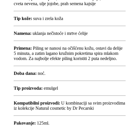
cveta nevena, ulje jojobe, prah semena kajsije
Tip kože:
suva i zrela koža
Namena:
uklanja nečistoće i mrtve ćelije
Primena:
Piling se nanosi na očišćenu kožu, ostavi da delije
5 minuta, a zatim lagano kružnim pokretima spira mlakom
vodom. Za najbolje efekte piling koristiti 2 puta nedeljno.
Doba dana:
noć.
Tip proizvoda:
emulgel
Kompatibilni proizvodi:
U kombinaciji sa svim proizvodima
iz kolekcije Natural cosmetic by Dr Pecarski
Pakovanje:
125ml.