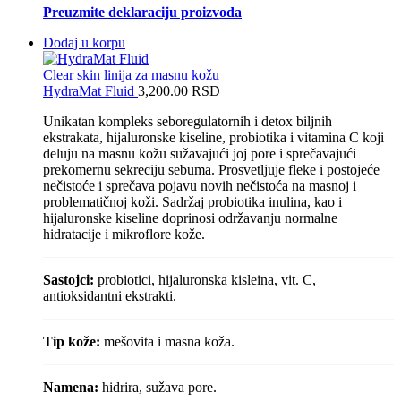
Preuzmite deklaraciju proizvoda
Dodaj u korpu
Clear skin linija za masnu kožu
HydraMat Fluid
3,200.00
RSD
Unikatan kompleks seboregulatornih i detox biljnih
ekstrakata, hijaluronske kiseline, probiotika i vitamina C koji
deluju na masnu kožu sužavajući joj pore i sprečavajući
prekomernu sekreciju sebuma. Prosvetljuje fleke i postojeće
nečistoće i sprečava pojavu novih nečistoća na masnoj i
problematičnoj koži. Sadržaj probiotika inulina, kao i
hijaluronske kiseline doprinosi održavanju normalne
hidratacije i mikroflore kože.
Sastojci:
probiotici, hijaluronska kisleina, vit. C,
antioksidantni ekstrakti.
Tip kože:
mešovita i masna koža.
Namena:
hidrira, sužava pore.