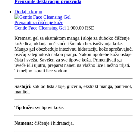
Preuzmite deklaraciju proizvoda
Dodaj u korpu
Preparati za čišćenje kože
Gentle Face Cleansing Gel
1,900.00
RSD
Kremasti gel sa ekstraktom manga i aloje za duboko čišćenje
kože lica, uklanja nečistoće i šminku bez isušivanja kože.
Mango gel obezbeđuje intezivnu hidrataciju kože sprečavajući
osećaj zategnutosti nakon pranja. Nakon upotrebe koža ostaje
čista i sveža. Savršen za sve tipove koža. Primenjivati ga
uveče i/ili ujutru, preparat naneti na vlažno lice i nežno trljati.
Temeljno isprati lice vodom.
Sastojci:
sok od lista aloje, glicerin, ekstrakt manga, pantenol,
manitol.
Tip kože:
svi tipovi kože.
Namena:
čišćenje i hidratacija.