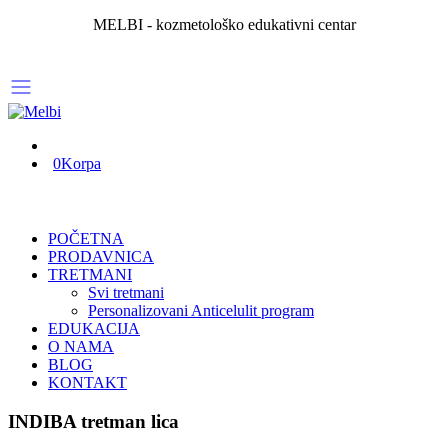
MELBI - kozmetološko edukativni centar
0
Korpa
POČETNA
PRODAVNICA
TRETMANI
Svi tretmani
Personalizovani Anticelulit program
EDUKACIJA
O NAMA
BLOG
KONTAKT
INDIBA tretman lica