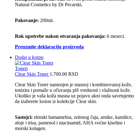
Natural Cosmetics by Dr Pecarski.
Pakovanje:
200ml.
Rok upotrebe nakon otvaranja pakovanja:
6 meseci.
Preuzmite deklaraciju proizvoda
Dodaj u korpu
Toneri
Clear Skin Toner
1,700.00
RSD
Clear Skin Toner namenjen je masnoj i kombinovanoj kože,
tonizira i pomaže u očuvanju pH vrednosti i vlažnosti kože.
Ukoliko je vaša koža masna uz pojavu akni onda savetujemo
da izaberete losion iz kolekcije Clear skin.
Sastojci:
ektrakt hamamelisa, zelenog čaja, arnike, kamilice,
aloje i irisa, pantenol i niacinamid, AHA voćne kiseline i
morski kolagen.