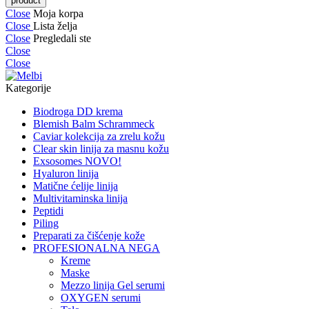
Close
Moja korpa
Close
Lista želja
Close
Pregledali ste
Close
Close
Kategorije
Biodroga DD krema
Blemish Balm Schrammeck
Caviar kolekcija za zrelu kožu
Clear skin linija za masnu kožu
Exsosomes NOVO!
Hyaluron linija
Matične ćelije linija
Multivitaminska linija
Peptidi
Piling
Preparati za čišćenje kože
PROFESIONALNA NEGA
Kreme
Maske
Mezzo linija Gel serumi
OXYGEN serumi