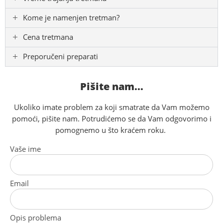
Kome je namenjen tretman?
Cena tretmana
Preporučeni preparati
Pišite nam...
Ukoliko imate problem za koji smatrate da Vam možemo
pomoći, pišite nam. Potrudićemo se da Vam odgovorimo i
pomognemo u što kraćem roku.
Vaše ime
Email
Opis problema