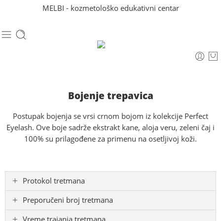
MELBI - kozmetološko edukativni centar
Bojenje trepavica
Postupak bojenja se vrsi crnom bojom iz kolekcije Perfect
Eyelash. Ove boje sadrže ekstrakt kane, aloja veru, zeleni čaj i
100% su prilagođene za primenu na osetljivoj koži.
Protokol tretmana
Preporučeni broj tretmana
Vreme trajanja tretmana