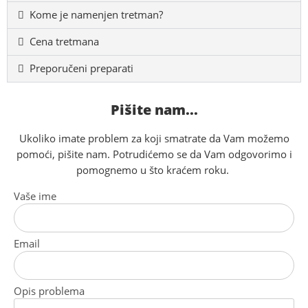
Kome je namenjen tretman?
Cena tretmana
Preporučeni preparati
Pišite nam...
Ukoliko imate problem za koji smatrate da Vam možemo
pomoći, pišite nam. Potrudićemo se da Vam odgovorimo i
pomognemo u što kraćem roku.
Vaše ime
Email
Opis problema