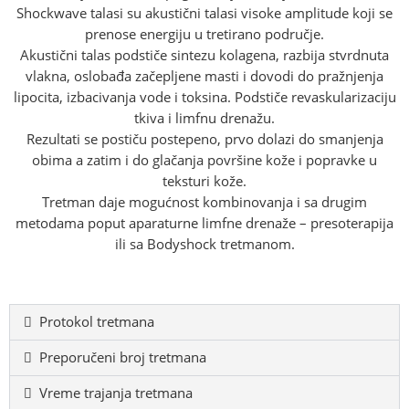
Shockwave talasi su akustični talasi visoke amplitude koji se
prenose energiju u tretirano područje.
Akustični talas podstiče sintezu kolagena, razbija stvrdnuta
vlakna, oslobađa začepljene masti i dovodi do pražnjenja
lipocita, izbacivanja vode i toksina. Podstiče revaskularizaciju
tkiva i limfnu drenažu.
Rezultati se postiču postepeno, prvo dolazi do smanjenja
obima a zatim i do glačanja površine kože i popravke u
teksturi kože.
Tretman daje mogućnost kombinovanja i sa drugim
metodama poput aparaturne limfne drenaže – presoterapija
ili sa Bodyshock tretmanom.
Protokol tretmana
Preporučeni broj tretmana
Vreme trajanja tretmana