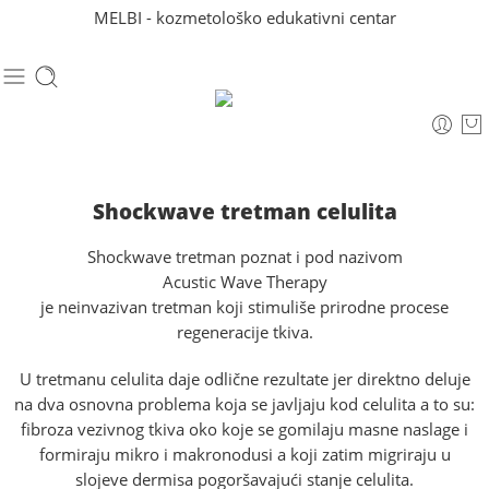
MELBI - kozmetološko edukativni centar
Shockwave tretman celulita
Shockwave tretman poznat i pod nazivom
Acustic Wave Therapy
je neinvazivan tretman koji stimuliše prirodne procese
regeneracije tkiva.
U tretmanu celulita daje odlične rezultate jer direktno deluje
na dva osnovna problema koja se javljaju kod celulita a to su:
fibroza vezivnog tkiva oko koje se gomilaju masne naslage i
formiraju mikro i makronodusi a koji zatim migriraju u
slojeve dermisa pogoršavajući stanje celulita.