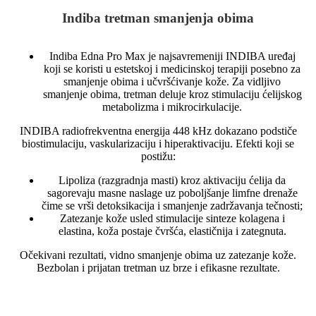
Indiba tretman smanjenja obima
Indiba Edna Pro Max je najsavremeniji INDIBA uređaj
koji se koristi u estetskoj i medicinskoj terapiji posebno za
smanjenje obima i učvršćivanje kože. Za vidljivo
smanjenje obima, tretman deluje kroz stimulaciju ćelijskog
metabolizma i mikrocirkulacije.
INDIBA radiofrekventna energija 448 kHz dokazano podstiče
biostimulaciju, vaskularizaciju i hiperaktivaciju. Efekti koji se
postižu:
Lipoliza (razgradnja masti) kroz aktivaciju ćelija da
sagorevaju masne naslage uz poboljšanje limfne drenaže
čime se vrši detoksikacija i smanjenje zadržavanja tečnosti;
Zatezanje kože usled stimulacije sinteze kolagena i
elastina, koža postaje čvršća, elastičnija i zategnuta.
Očekivani rezultati, vidno smanjenje obima uz zatezanje kože.
Bezbolan i prijatan tretman uz brze i efikasne rezultate.