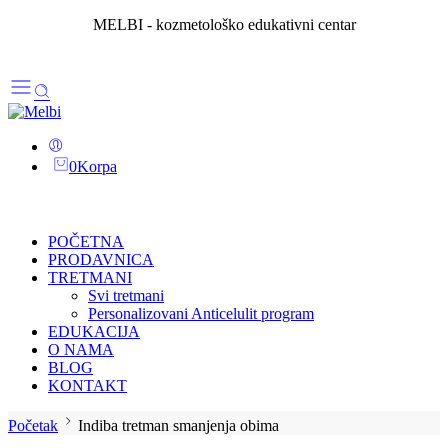
MELBI - kozmetološko edukativni centar
0
Korpa
POČETNA
PRODAVNICA
TRETMANI
Svi tretmani
Personalizovani Anticelulit program
EDUKACIJA
O NAMA
BLOG
KONTAKT
Početak
Indiba tretman smanjenja obima