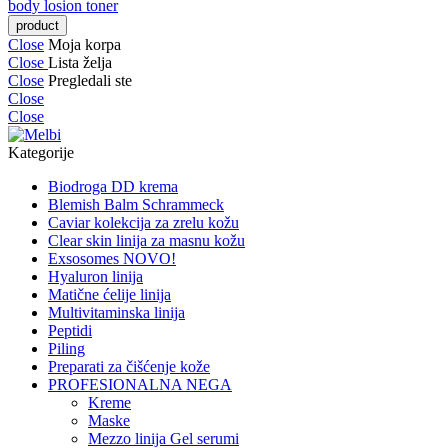
body losion
toner
Close
Moja korpa
Close
Lista želja
Close
Pregledali ste
Close
Close
Kategorije
Biodroga DD krema
Blemish Balm Schrammeck
Caviar kolekcija za zrelu kožu
Clear skin linija za masnu kožu
Exsosomes NOVO!
Hyaluron linija
Matične ćelije linija
Multivitaminska linija
Peptidi
Piling
Preparati za čišćenje kože
PROFESIONALNA NEGA
Kreme
Maske
Mezzo linija Gel serumi