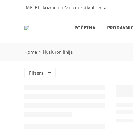
MELBI - kozmetološko edukativni centar
POČETNA
PRODAVNI
Home
Hyaluron linija
Filters
HYALURON
Argan 
3,500.