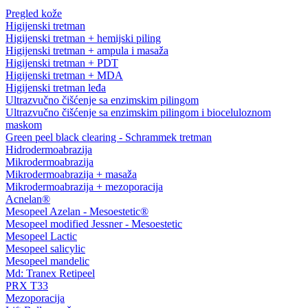
Pregled kože
Higijenski tretman
Higijenski tretman + hemijski piling
Higijenski tretman + ampula i masaža
Higijenski tretman + PDT
Higijenski tretman + MDA
Higijenski tretman leđa
Ultrazvučno čišćenje sa enzimskim pilingom
Ultrazvučno čišćenje sa enzimskim pilingom i bioceluloznom
maskom
Green peel black clearing - Schrammek tretman
Hidrodermoabrazija
Mikrodermoabrazija
Mikrodermoabrazija + masaža
Mikrodermoabrazija + mezoporacija
Acnelan®
Mesopeel Azelan - Mesoestetic®
Mesopeel modified Jessner - Mesoestetic
Mesopeel Lactic
Mesopeel salicylic
Mesopeel mandelic
Md: Tranex Retipeel
PRX T33
Mezoporacija