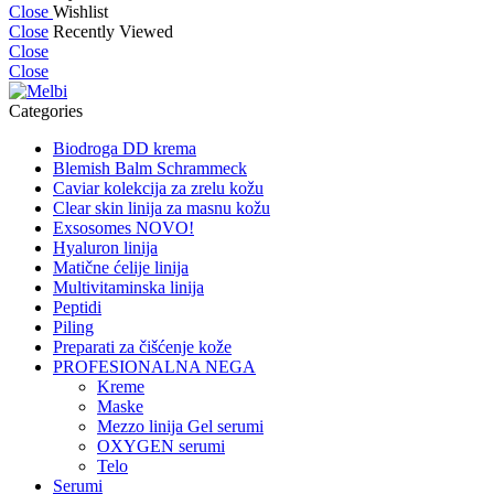
Close
Wishlist
Close
Recently Viewed
Close
Close
Categories
Biodroga DD krema
Blemish Balm Schrammeck
Caviar kolekcija za zrelu kožu
Clear skin linija za masnu kožu
Exsosomes NOVO!
Hyaluron linija
Matične ćelije linija
Multivitaminska linija
Peptidi
Piling
Preparati za čišćenje kože
PROFESIONALNA NEGA
Kreme
Maske
Mezzo linija Gel serumi
OXYGEN serumi
Telo
Serumi