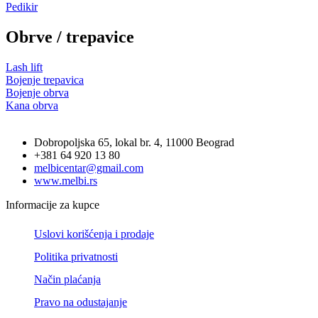
Pedikir
Obrve / trepavice
Lash lift
Bojenje trepavica
Bojenje obrva
Kana obrva
Dobropoljska 65, lokal br. 4, 11000 Beograd
+381 64 920 13 80
melbicentar@gmail.com
www.melbi.rs
Informacije za kupce
Uslovi korišćenja i prodaje
Politika privatnosti
Način plaćanja
Pravo na odustajanje