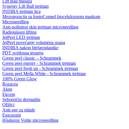
Lift Ball masaža
Synergy Lift Ball tretman
INDIBA tretman lica
Mezoporacija sa IontoComed bioceluloznom maskom
Microneedling
Anti-pollution skin tretman microneedling
Radiotalasni lifting
JetPeel LED tretman
JetPeel povećanje volumena usana
INDIBA nakon blefaroplastike
PDT svetlosna terapija
Green peel classic – Schrammek
Green peel energy - Schrammek tretman
Green peel fresh up - Schrammek tretman
Green peel Mella White - Schrammek tretman
100% Green Glow
Rozacea
Akne
Ekcem
Seboreični dermatitis
Ožiljci
Anti age za mlade
Egzozomi
Hijaluron Volite microneedling