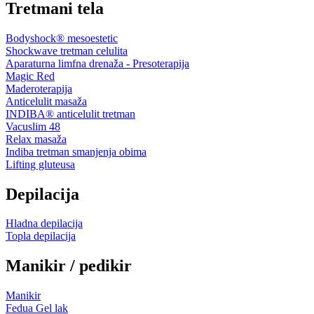
Tretmani tela
Bodyshock® mesoestetic
Shockwave tretman celulita
Aparaturna limfna drenaža - Presoterapija
Magic Red
Maderoterapija
Anticelulit masaža
INDIBA® anticelulit tretman
Vacuslim 48
Relax masaža
Indiba tretman smanjenja obima
Lifting gluteusa
Depilacija
Hladna depilacija
Topla depilacija
Manikir / pedikir
Manikir
Fedua Gel lak