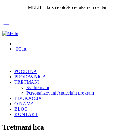
MELBI - kozmetološko edukativni centar
0
Cart
POČETNA
PRODAVNICA
TRETMANI
Svi tretmani
Personalizovani Anticelulit program
EDUKACIJA
O NAMA
BLOG
KONTAKT
Tretmani lica